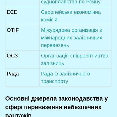
судноплавства по Рейну
ECE
Європейська економічна
комісія
OTIF
Міжурядова організація з
міжнародних залізничних
перевезень
ОСЗ
Організація співробітництва
залізниць
Рада
Рада із залізничного
транспорту
Основні джерела законодавства у
сфері перевезення небезпечних
вантажів