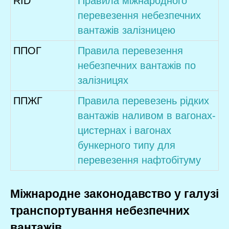
RID
Правила міжнародного
перевезення небезпечних
вантажів залізницею
ППОГ
Правила перевезення
небезпечних вантажів по
залізницях
ППЖГ
Правила перевезень рідких
вантажів наливом в вагонах-
цистернах і вагонах
бункерного типу для
перевезення нафтобітуму
Міжнародне законодавство у галузі
транспортування небезпечних
вантажів