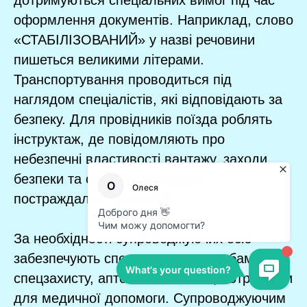
дотримуються спеціальних вимог під час
оформлення документів. Наприклад, слово
«СТАБІЛІЗОВАНИЙ» у назві речовини
пишеться великими літерами.
Транспортування проводиться під
наглядом спеціалістів, які відповідають за
безпеку. Для провідників поїзда роблять
інструктаж, де повідомляють про
небезпечні властивості вантажу, заходи
безпеки та способи допомоги
постраждалим при аварії.
За необхідності супроводжуючих осіб
забезпечують спецодягом та засобами
спецзахисту, аптечкою з ліками, потрібними
для медичної допомоги. Супроводжуючим