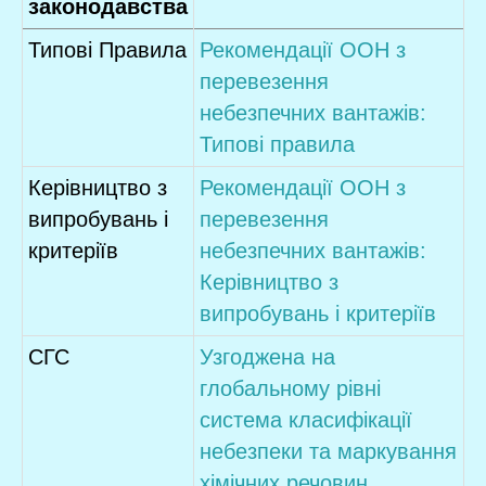
законодавства
Типові Правила
Рекомендації ООН з
перевезення
небезпечних вантажів:
Типові правила
Керівництво з
Рекомендації ООН з
випробувань і
перевезення
критеріїв
небезпечних вантажів:
Керівництво з
випробувань і критеріїв
СГС
Узгоджена на
глобальному рівні
система класифікації
небезпеки та маркування
хімічних речовин